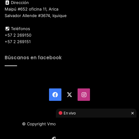
Dirección
Maipú #652 oficina 11, Arica
Salvador Allende #3674, Iquique
Teléfonos
+57 2 269150
+57 2 269151
Búscanos en facebook
Facebook
X
Instagram
×
En vivo
© Copyright Vmotor TI 2026, All Rights Reserved
Facebook
X
Instagram