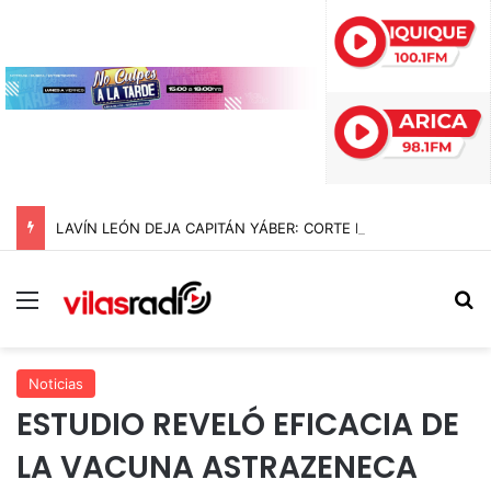
LAVÍN LEÓN DEJA CAPITÁN YÁBER: CORTE REVOCA LA PRISIÓN PREVENTIVA Y DECRETA ARRESTO DOMICILIARIO TOTAL PARA EL EXDIPUTADO
Menú
B
Noticias
ESTUDIO REVELÓ EFICACIA DE
LA VACUNA ASTRAZENECA