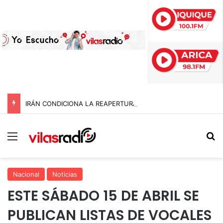
IRÁN CONDICIONA LA REAPERTURA DEL ESTRECHO DE ORMUZ Y EXIGE A ESTADOS UNIDOS EL FIN DEL BLOQUEO Y REPARACIONES DE GUERRA
Menú
B
Nacional
Noticias
ESTE SÁBADO 15 DE ABRIL SE
PUBLICAN LISTAS DE VOCALES