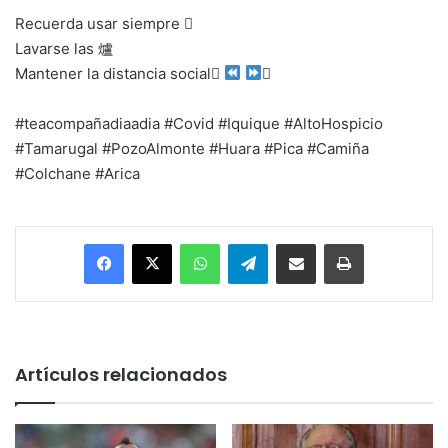
Recuerda usar siempre 
Lavarse las 爐
Mantener la distancia social

#teacompañadiaadia #Covid #Iquique #AltoHospicio
#Tamarugal #PozoAlmonte #Huara #Pica #Camiña
#Colchane #Arica
Facebook
X
WhatsApp
Telegram
Enviar vía email
Imprimir
Artículos relacionados