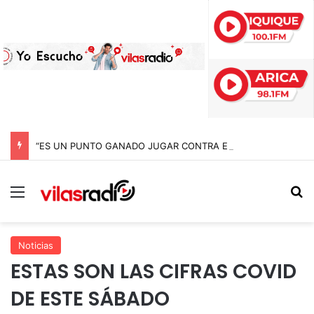
“ES UN PUNTO GANADO JUGAR CONTRA EL PUNTERO” HERNÁN PEÑA TRAS EL EMPATE CON COBRELOA
Menú
B
Noticias
ESTAS SON LAS CIFRAS COVID
DE ESTE SÁBADO