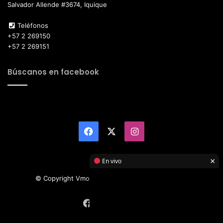
Salvador Allende #3674, Iquique
Teléfonos
+57 2 269150
+57 2 269151
Búscanos en facebook
Facebook
X
Instagram
×
En vivo
© Copyright Vmotor TI 2026, All Rights Reserved
Facebook
X
Instagram