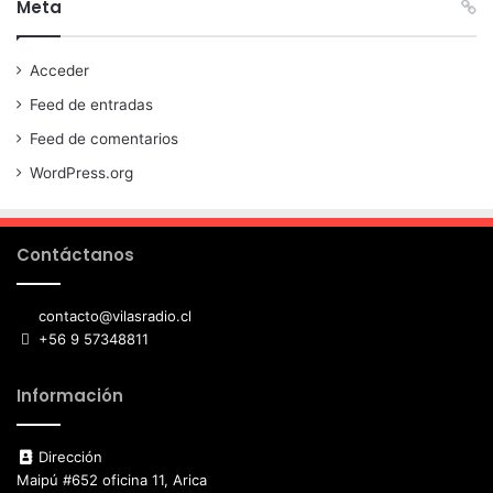
Meta
Acceder
Feed de entradas
Feed de comentarios
WordPress.org
Contáctanos
contacto@vilasradio.cl
+56 9 57348811
Información
Dirección
Maipú #652 oficina 11, Arica