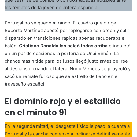
los remates de la joven delantera española.
Portugal no se quedó mirando. El cuadro que dirige
Roberto Martínez apostó por replegarse con orden y salir
disparado en transiciones rápidas apenas recuperaba el
balón.
Cristiano Ronaldo las peleó todas arriba
e inquietó
en un par de ocasiones la portería de Unai Simón. La
chance más nítida para los lusos llegó justo antes de irse
al descanso, cuando el lateral Nuno Mendes se proyectó y
sacó un remate furioso que se estrelló de lleno en el
travesaño español.
El dominio rojo y el estallido
en el minuto 91
En la segunda mitad, el desgaste físico le pasó la cuenta a
Portugal y la cancha comenzó a inclinarse definitivamente