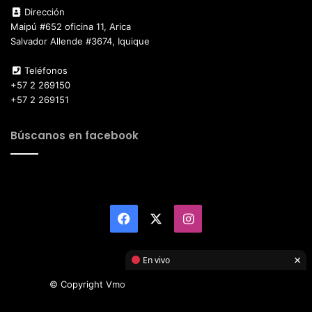
Dirección
Maipú #652 oficina 11, Arica
Salvador Allende #3674, Iquique
Teléfonos
+57 2 269150
+57 2 269151
Búscanos en facebook
Facebook
X
Instagram
×
En vivo
© Copyright Vmotor TI 2026, All Rights Reserved