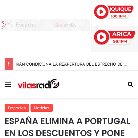
IRÁN CONDICIONA LA REAPERTURA DEL ESTRECHO DE ORMUZ Y EXIGE A ESTADOS UNIDOS EL FIN DEL BLOQUEO Y REPARACIONES DE GUERRA
Menú
B
Deportes
Noticias
ESPAÑA ELIMINA A PORTUGAL
EN LOS DESCUENTOS Y PONE