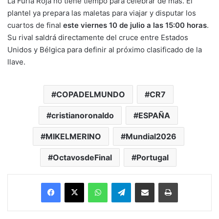
La Furia Roja no tiene tiempo para celebrar de más. El
plantel ya prepara las maletas para viajar y disputar los
cuartos de final
este viernes 10 de julio a las 15:00 horas
.
Su rival saldrá directamente del cruce entre Estados
Unidos y Bélgica para definir al próximo clasificado de la
llave.
COPADELMUNDO
CR7
cristianoronaldo
ESPAÑA
MIKELMERINO
Mundial2026
OctavosdeFinal
Portugal
Facebook
X
WhatsApp
Telegram
Enviar vía email
Imprimir