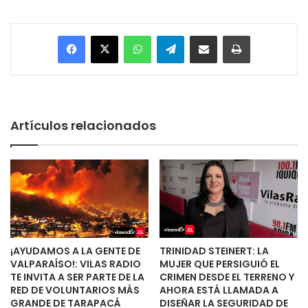
Facebook
X
WhatsApp
Telegram
Enviar vía email
Imprimir
Artículos relacionados
¡AYUDAMOS A LA GENTE DE
TRINIDAD STEINERT: LA
VALPARAÍSO!: VILAS RADIO
MUJER QUE PERSIGUIÓ EL
TE INVITA A SER PARTE DE LA
CRIMEN DESDE EL TERRENO Y
RED DE VOLUNTARIOS MÁS
AHORA ESTÁ LLAMADA A
GRANDE DE TARAPACÁ
DISEÑAR LA SEGURIDAD DE