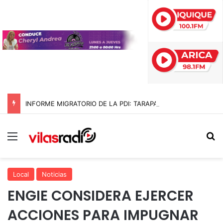
INFORME MIGRATORIO DE LA PDI: TARAPACÁ ENCABEZA LA MAYOR REDUCCIÓN DE INGRESOS IRREGULARES EN CHILE CON UNA BAJA DEL 89% EN 2026
Menú
B
Local
Noticias
ENGIE CONSIDERA EJERCER
ACCIONES PARA IMPUGNAR