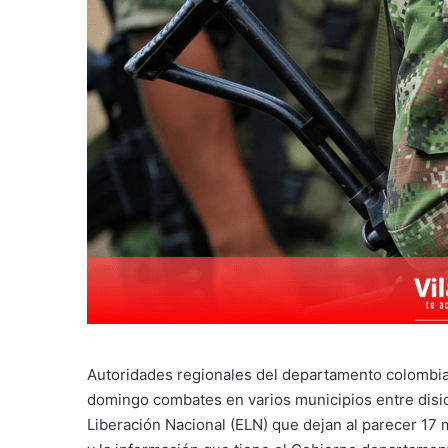
Autoridades regionales del departamento colombia
domingo combates en varios municipios entre diside
Liberación Nacional (ELN) que dejan al parecer 17