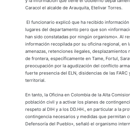
y la información que tiene el Gobierno departament
Caracol el alcalde de Arauquita, Etelivar Torres.
El funcionario explicó que ha recibido informació
lugares del departamento pero que son «informaci
han sido constatadas por ningún organismo». Al re
información recopilada por su oficina regional, en
amenazas, retenciones ilegales, desplazamientos 
de frontera, específicamente en Tame, Fortul, Sar
preocupación por la agudización del conflicto arm
fuerte presencia del ELN, disidencias de las FARC 
territorial.
En tanto, la Oficina en Colombia de la Alta Comisio
población civil y a activar los planes de continge
respeto al DIH y a los DD.HH., en particular a la pro
contingencia necesarios y medidas que permitan c
Defensoría del Pueblo», señaló el organismo intern