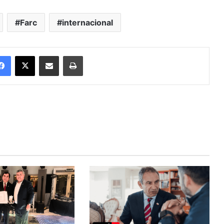
Farc
internacional
Facebook
X
Enviar vía email
Imprimir