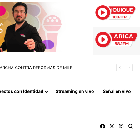
 LA NORMALIZACIÓN DE VÍNCULOS BILATERALES
yectos con Identidad
Streaming en vivo
Señal en vivo
Facebook
X
Instag
Bu