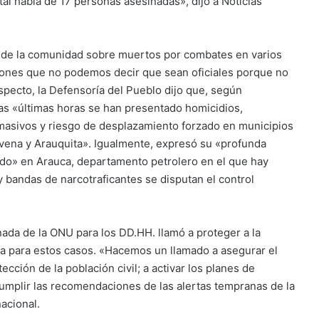
al habla de 17 personas asesinadas», dijo a Noticias
n de la comunidad sobre muertos por combates en varios
ones que no podemos decir que sean oficiales porque no
specto, la Defensoría del Pueblo dijo que, según
 las «últimas horas se han presentado homicidios,
masivos y riesgo de desplazamiento forzado en municipios
avena y Arauquita». Igualmente, expresó su «profunda
ado» en Arauca, departamento petrolero en el que hay
y bandas de narcotraficantes se disputan el control
nada de la ONU para los DD.HH. llamó a proteger a la
ncia para estos casos. «Hacemos un llamado a asegurar el
tección de la población civil; a activar los planes de
umplir las recomendaciones de las alertas tempranas de la
acional.