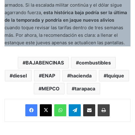
armados. Si la escalada militar continúa y el dólar sigue
agarrando fuerza,
esta histórica baja podría ser la última
de la temporada y pondría en jaque nuevos alivios
cuando toque revisar las tarifas dentro de tres semanas
más. Por ahora, la recomendación es clara: a llenar el
estanque este jueves apenas se actualicen las pantallas.
BAJABENCINAS
combustibles
diesel
ENAP
hacienda
Iquique
MEPCO
tarapaca
Facebook
X
WhatsApp
Telegram
Enviar vía email
Imprimir