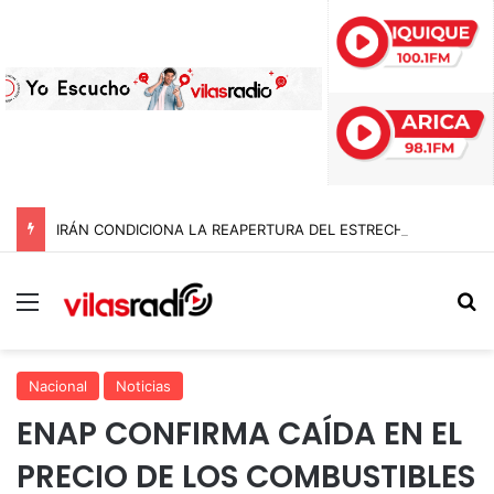
IRÁN CONDICIONA LA REAPERTURA DEL ESTRECHO DE ORMUZ Y EXIGE A ESTADOS UNIDOS EL FIN DEL BLOQUEO Y REPARACIONES DE GUERRA
Menú
B
Nacional
Noticias
ENAP CONFIRMA CAÍDA EN EL
PRECIO DE LOS COMBUSTIBLES