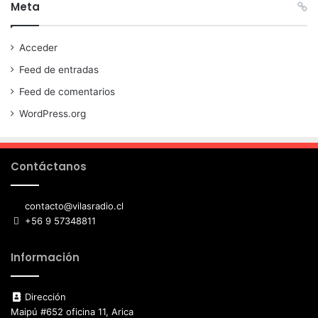
Meta
Acceder
Feed de entradas
Feed de comentarios
WordPress.org
Contáctanos
contacto@vilasradio.cl
+56 9 57348811
Información
Dirección
Maipú #652 oficina 11, Arica