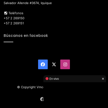
Salvador Allende #3674, Iquique
Teléfonos
+57 2 269150
+57 2 269151
Búscanos en facebook
Facebook
X
Instagram
×
En vivo
© Copyright Vmotor TI 2026, All Rights Reserved
Facebook
X
Instagram