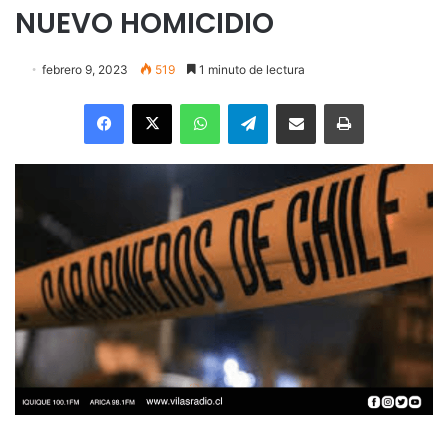
NUEVO HOMICIDIO
febrero 9, 2023
519
1 minuto de lectura
Facebook
X
WhatsApp
Telegram
Enviar vía email
Imprimir