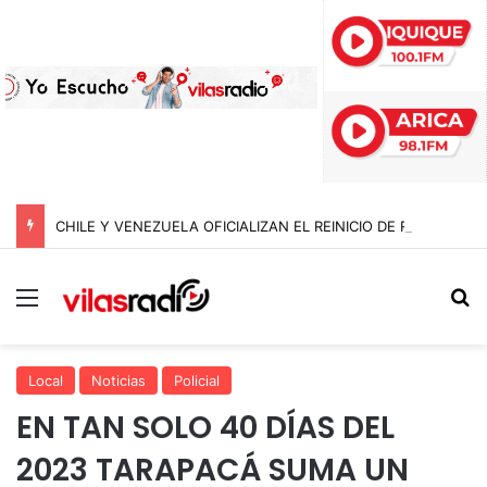
CHILE Y VENEZUELA OFICIALIZAN EL REINICIO DE RELACIONES CONSULARES Y AVANZAN HACIA LA NORMALIZACIÓN DE VÍNCULOS BILATERALES
Menú
B
Local
Noticias
Policial
EN TAN SOLO 40 DÍAS DEL
2023 TARAPACÁ SUMA UN