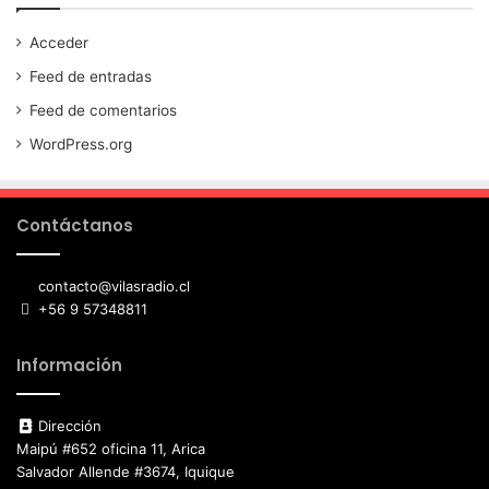
Acceder
Feed de entradas
Feed de comentarios
WordPress.org
Contáctanos
contacto@vilasradio.cl
+56 9 57348811
Información
Dirección
Maipú #652 oficina 11, Arica
Salvador Allende #3674, Iquique