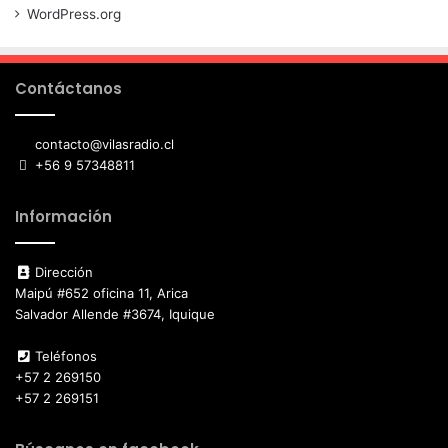
WordPress.org
Contáctanos
contacto@vilasradio.cl
+56 9 57348811
Información
Dirección
Maipú #652 oficina 11, Arica
Salvador Allende #3674, Iquique
Teléfonos
+57 2 269150
+57 2 269151