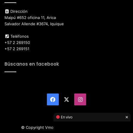
Dirección
Maipú #652 oficina 11, Arica
Salvador Allende #3674, Iquique
Teléfonos
+57 2 269150
+57 2 269151
Búscanos en facebook
Facebook
X
Instagram
×
En vivo
© Copyright Vmotor TI 2026, All Rights Reserved