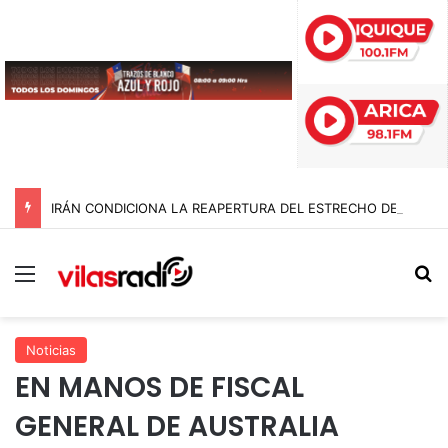
IRÁN CONDICIONA LA REAPERTURA DEL ESTRECHO DE ORMUZ Y EXIGE A ESTADOS UNIDOS EL FIN DEL BLOQUEO Y REPARACIONES DE GUERRA
Menú
B
Noticias
EN MANOS DE FISCAL
GENERAL DE AUSTRALIA