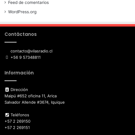
Feed de comentarios
WordPress.org
Contáctanos
contacto@vilasradio.cl
+56 9 57348811
Información
Dirección
Maipú #652 oficina 11, Arica
Salvador Allende #3674, Iquique
Teléfonos
+57 2 269150
+57 2 269151