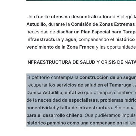
Una
fuerte ofensiva descentralizadora
desplegó 
Astudillo
, durante la
Comisión de Zonas Extremas
necesidad de
diseñar un Plan Especial para Tara
infraestructura y agua
, compensando el
históric
vencimiento de la Zona Franca
y las oportunidade
INFRAESTRUCTURA DE SALUD Y CRISIS DE NATA
El petitorio contempla la
construcción de un segun
recuperar los
servicios de salud en el Tamarugal
.
Danisa Astudillo, enfatizó
que «Tarapacá también 
de la
necesidad de especialistas
,
problemas hídri
conectividad
y
falta de infraestructura
. Sin emba
para el desarrollo chileno
. Que pudiéramos impuls
histórico pampino como una compensación
mirand