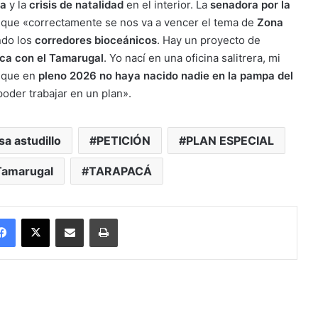
ca
y la
crisis de natalidad
en el interior. La
senadora por la
que «correctamente se nos va a vencer el tema de
Zona
ndo los
corredores bioceánicos
. Hay un proyecto de
ica con el Tamarugal
. Yo nací en una oficina salitrera, mi
r que en
pleno 2026 no haya nacido nadie en la pampa del
oder trabajar en un plan».
sa astudillo
PETICIÓN
PLAN ESPECIAL
Tamarugal
TARAPACÁ
Facebook
X
Enviar vía email
Imprimir