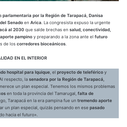
la
parlamentaria por la Región de Tarapacá, Danisa
 del Senado
en
Arica
. La congresista expuso la urgente
pacá al 2030
que salde brechas en
salud, conectividad,
o aporte pampino
y preparando a la zona ante el
futuro
s de los
corredores bioceánicos
.
LIDAD EN EL INTERIOR
do hospital para Iquique
, el
proyecto de teleférico
y
 Al respecto, la
senadora por la Región de Tarapacá,
merece un plan especial. Tenemos los mismos problemas
cos
en toda la provincia del Tamarugal,
falta de
rgo, Tarapacá en la era pampina fue un
tremendo aporte
ar un plan especial, quizás pensando en ese
pasado
o hacia el futuro».