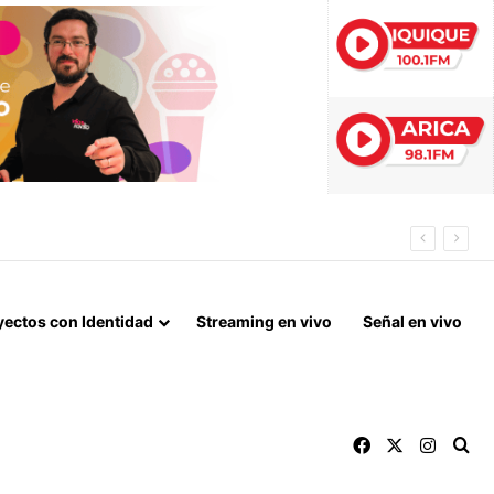
 ESTE AÑO
yectos con Identidad
Streaming en vivo
Señal en vivo
Facebook
X
Instag
Bu