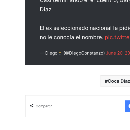
Casi terminando el encuentro, Gar
Diaz.
El ex seleccionado nacional le pid
no le conocía el nombre.
pic.twit
— Diego
(@DiegoConstanzo)
June 20, 2
Coca Día
Compartir