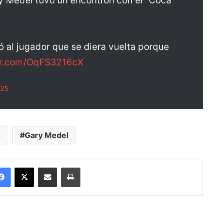
y Medel tuvo un encontrón con el “Coca”
ió al jugador que se diera vuelta porque
ter.com/OqFS3216cX
025
z
Gary Medel
Facebook
X
Enviar vía email
Imprimir