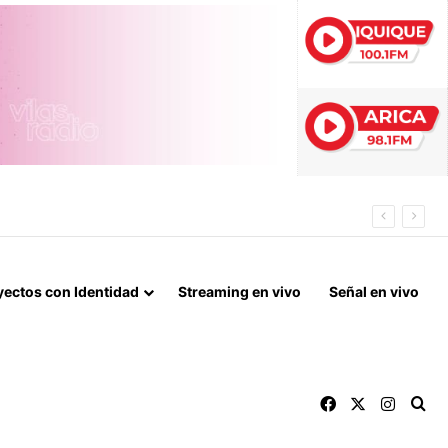
ECORDAR A DEVOTOS Y PROMESANTES
yectos con Identidad
Streaming en vivo
Señal en vivo
Facebook
X
Instag
Bu
Archivos