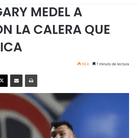
GARY MEDEL A
N LA CALERA QUE
ICA
604
1 minuto de lectura
ebook
X
Enviar vía email
Imprimir