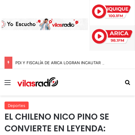
PDI Y FISCALÍA DE ARICA LOGRAN INCAUTAR 28 KILOS DE MARIHUANA OCULTOS EN UN CAMIÓN DE ALTO TONELAJE EN CHUNGARÁ
Menú
B
Deportes
EL CHILENO NICO PINO SE
CONVIERTE EN LEYENDA: