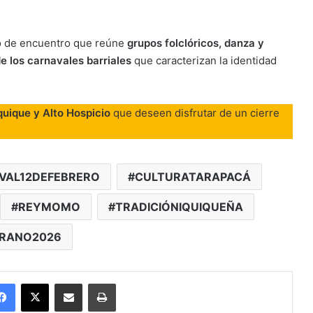
cio de encuentro que reúne
grupos folclóricos, danza y
de los carnavales barriales
que caracterizan la identidad
quique y Alto Hospicio
que deseen disfrutar de un cierre
VAL12DEFEBRERO
CULTURATARAPACÁ
REYMOMO
TRADICIÓNIQUIQUEÑA
RANO2026
Facebook
X
Enviar vía email
Imprimir