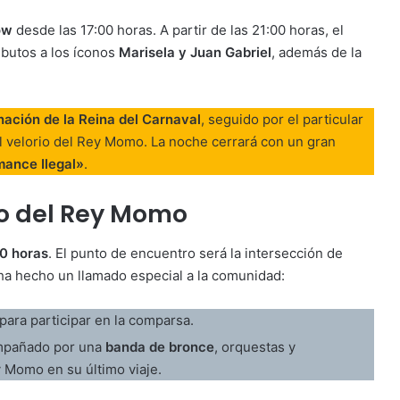
ow
desde las 17:00 horas. A partir de las 21:00 horas, el
ibutos a los íconos
Marisela y Juan Gabriel
, además de la
ación de la Reina del Carnaval
, seguido por el particular
l velorio del Rey Momo. La noche cerrará con un gran
mance Ilegal»
.
ro del Rey Momo
0 horas
. El punto de encuentro será la intersección de
 ha hecho un llamado especial a la comunidad:
para participar en la comparsa.
ompañado por una
banda de bronce
, orquestas y
 Momo en su último viaje.