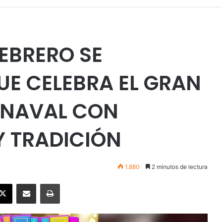
FEBRERO SE
UE CELEBRA EL GRAN
RNAVAL CON
Y TRADICIÓN
1.880
2 minutos de lectura
ebook
X
Enviar vía email
Imprimir