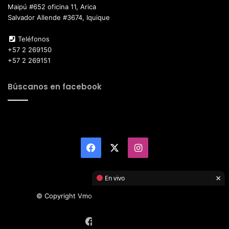
Maipú #652 oficina 11, Arica
Salvador Allende #3674, Iquique
Teléfonos
+57 2 269150
+57 2 269151
Búscanos en facebook
Facebook
X
Instagram
×
En vivo
© Copyright Vmotor TI 2026, All Rights Reserved
Facebook
X
Instagram