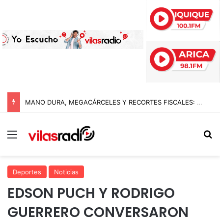
MANO DURA, MEGACÁRCELES Y RECORTES FISCALES: EL GIRO RADICAL DE ABELARDO DE LA ESPRIELLA AL ASUMIR COMO PRESIDENTE DE COLOMBIA
Menú
B
Deportes
Noticias
EDSON PUCH Y RODRIGO
GUERRERO CONVERSARON