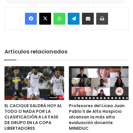
Facebook
X
WhatsApp
Telegram
Enviar vía email
Imprimir
Artículos relacionados
EL CACIQUE SALDRÁ HOY AL
Profesores del Liceo Juan
TODO O NADA POR LA
Pablo II de Alto Hospicio
CLASIFICACIÓN A LA FASE
alcanzan la más alta
DE GRUPO EN LA COPA
evaluación docente
LIBERTADORES
MINEDUC