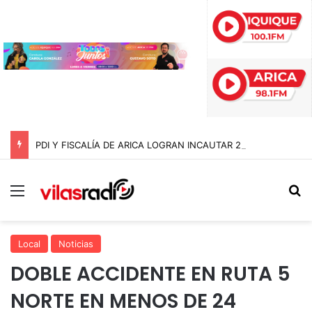
PDI Y FISCALÍA DE ARICA LOGRAN INCAUTAR 28 KILOS DE MARIHUANA OCULTOS EN UN CAMIÓN DE ALTO TONELAJE EN CHUNGARÁ
Menú
B
Local
Noticias
DOBLE ACCIDENTE EN RUTA 5
NORTE EN MENOS DE 24