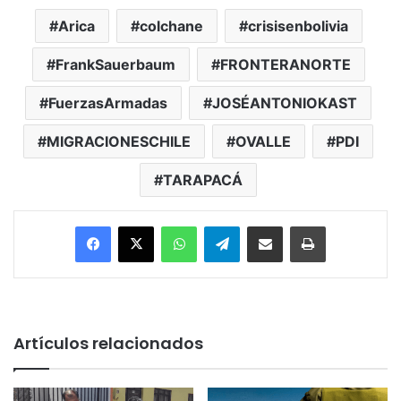
Arica
colchane
crisisenbolivia
FrankSauerbaum
FRONTERANORTE
FuerzasArmadas
JOSÉANTONIOKAST
MIGRACIONESCHILE
OVALLE
PDI
TARAPACÁ
Facebook
X
WhatsApp
Telegram
Enviar vía email
Imprimir
Artículos relacionados