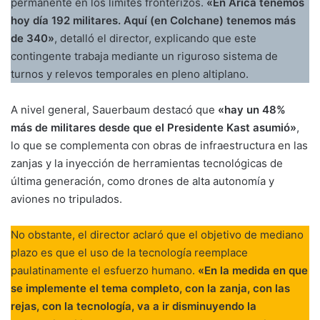
permanente en los límites fronterizos
.
«En Arica tenemos
hoy día 192 militares. Aquí (en Colchane) tenemos más
de 340»
, detalló el director, explicando que este
contingente trabaja mediante un riguroso sistema de
turnos y relevos temporales en pleno altiplano
.
A nivel general, Sauerbaum destacó que
«hay un 48%
más de militares desde que el Presidente Kast asumió»
,
lo que se complementa con obras de infraestructura en las
zanjas y la inyección de herramientas tecnológicas de
última generación, como drones de alta autonomía y
aviones no tripulados
.
No obstante, el director aclaró que el objetivo de mediano
plazo es que el uso de la tecnología reemplace
paulatinamente el esfuerzo humano
.
«En la medida en que
se implemente el tema completo, con la zanja, con las
rejas, con la tecnología, va a ir disminuyendo la