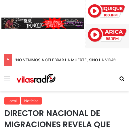
“NO VENIMOS A CELEBRAR LA MUERTE, SINO LA VIDA”: LA EMOTIVA ROMERÍA AL CEMENTERIO QUE MARCA EL CORAZÓN DE LA FIESTA DE SAN LORENZO
Menú
B
Local
Noticias
DIRECTOR NACIONAL DE
MIGRACIONES REVELA QUE