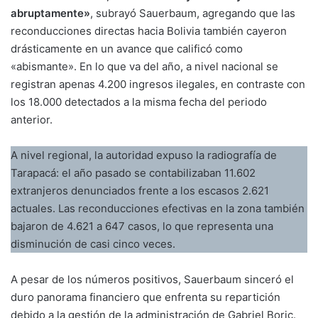
abruptamente»
, subrayó Sauerbaum, agregando que las
reconducciones directas hacia Bolivia también cayeron
drásticamente en un avance que calificó como
«abismante»
. En lo que va del año, a nivel nacional se
registran apenas 4.200 ingresos ilegales, en contraste con
los 18.000 detectados a la misma fecha del periodo
anterior
.
A nivel regional, la autoridad expuso la radiografía de
Tarapacá: el año pasado se contabilizaban 11.602
extranjeros denunciados frente a los escasos 2.621
actuales
. Las reconducciones efectivas en la zona también
bajaron de 4.621 a 647 casos, lo que representa una
disminución de casi cinco veces
.
A pesar de los números positivos, Sauerbaum sinceró el
duro panorama financiero que enfrenta su repartición
debido a la gestión de la administración de Gabriel Boric
.