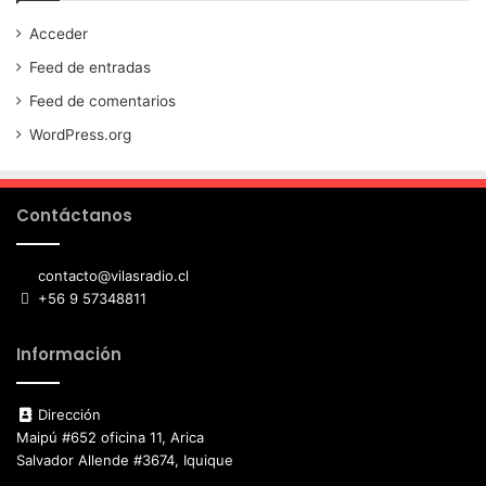
Acceder
Feed de entradas
Feed de comentarios
WordPress.org
Contáctanos
contacto@vilasradio.cl
+56 9 57348811
Información
Dirección
Maipú #652 oficina 11, Arica
Salvador Allende #3674, Iquique