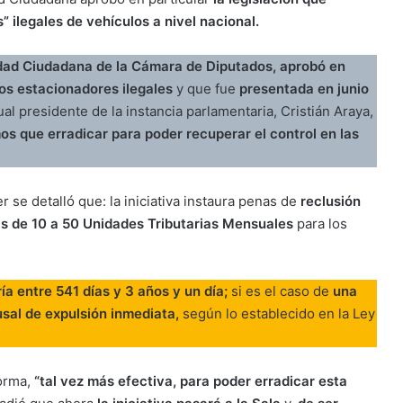
 ilegales de vehículos a nivel nacional.
dad Ciudadana de la Cámara de Diputados, aprobó en
 los estacionadores ilegales
y que fue
presentada en junio
al presidente de la instancia parlamentaria, Cristián Araya,
os que erradicar para poder recuperar el control en las
 se detalló que: la iniciativa instaura penas de
reclusión
as de 10 a 50 Unidades Tributarias Mensuales
para los
ía entre 541 días y 3 años y un día;
si es el caso de
una
usal de expulsión inmediata,
según lo establecido en la Ley
forma,
“tal vez más efectiva, para poder erradicar esta