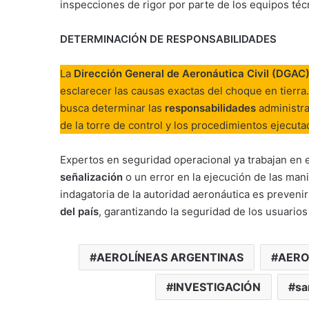
inspecciones de rigor por parte de los equipos téc
DETERMINACIÓN DE RESPONSABILIDADES
La
Dirección General de Aeronáutica Civil (DGAC
esclarecer las causas exactas del choque en tierra
busca determinar las
responsabilidades
administra
de la torre de control y los procedimientos ejecut
Expertos en seguridad operacional ya trabajan en el
señalización
o un error en la ejecución de las mani
indagatoria de la autoridad aeronáutica es prevenir
del país
, garantizando la seguridad de los usuario
AEROLÍNEAS ARGENTINAS
AERO
INVESTIGACIÓN
sa