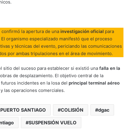
nicos.
)
confirmó la apertura de una
investigación oficial
para
. El organismo especializado manifestó que el proceso
tivas y técnicas del evento, periciando las comunicaciones
ados por ambas tripulaciones en el área de movimiento.
 sitio del suceso para establecer si existió una
falla en la
obras de desplazamiento. El objetivo central de la
 futuros incidentes en la losa del
principal terminal aéreo
s y las operaciones comerciales.
PUERTO SANTIAGO
COLISIÓN
dgac
ntiago
SUSPENSIÓN VUELO