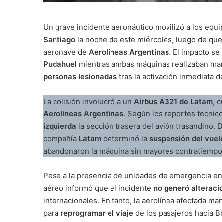
Un grave incidente aeronáutico movilizó a los equ
Santiago
la noche de este miércoles, luego de qu
aeronave de
Aerolíneas Argentinas
. El impacto se
Pudahuel
mientras ambas máquinas realizaban man
personas lesionadas
tras la activación inmediata d
La colisión involucró a un
Airbus A321 de Latam
, 
Aerolíneas Argentinas
. Según los reportes técnic
izquierda
la sección trasera del avión trasandino. D
compañía
Latam
determinó la
suspensión del vuel
abandonaron la máquina sin mayores contratiempo
Pese a la presencia de unidades de emergencia en l
aéreo informó que el incidente
no generó alteraci
internacionales. En tanto, la aerolínea afectada m
para
reprogramar el viaje
de los pasajeros hacia Br