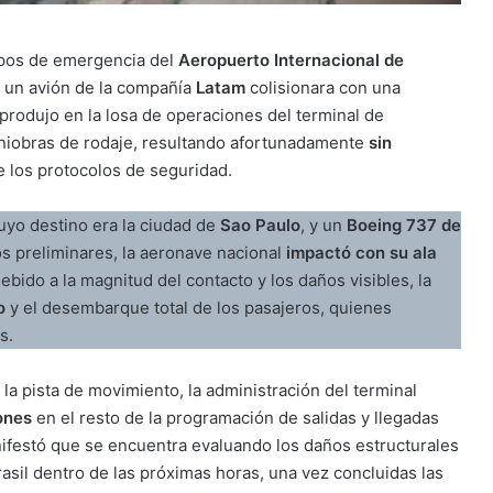
ipos de emergencia del
Aeropuerto Internacional de
e un avión de la compañía
Latam
colisionara con una
 produjo en la losa de operaciones del terminal de
iobras de rodaje, resultando afortunadamente
sin
e los protocolos de seguridad.
cuyo destino era la ciudad de
Sao Paulo
, y un
Boeing 737 de
os preliminares, la aeronave nacional
impactó con su ala
ebido a la magnitud del contacto y los daños visibles, la
o
y el desembarque total de los pasajeros, quienes
s.
a pista de movimiento, la administración del terminal
ones
en el resto de la programación de salidas y llegadas
anifestó que se encuentra evaluando los daños estructurales
asil dentro de las próximas horas, una vez concluidas las