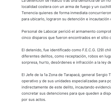
La detención se realizó tras una denuncia de un 
localidad costera con un arma de fuego y un cuchill
Tenencia quienes de forma inmediata concurrieron al
para ubicarlo, lograron su detención e incautación 
Personal de Labocar perició el armamento compro
cinco disparos que fueron encontrados en el sitio d
El detenido, fue identificado como F.E.C.G. (29) chi
diferentes delitos, como receptación, robos en lug
sorpresa, hurto, desórdenes e infracción a la ley d
El Jefe de la 1a Zona de Tarapacá, general Sergio
operativo y de sus unidades especializadas para pod
indirectamente de este delito, incautando evidenci
concretar sus detenciones para que queden a dispo
por sus actos.