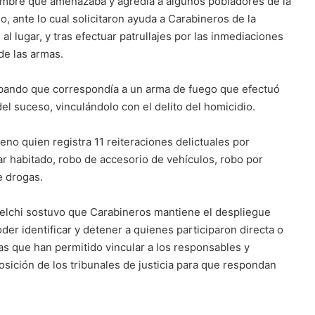
hombre que amenazaba y agredía a algunos pobladores de la
o, ante lo cual solicitaron ayuda a Carabineros de la
 lugar, y tras efectuar patrullajes por las inmediaciones
de las armas.
bando que correspondía a un arma de fuego que efectuó
el suceso, vinculándolo con el delito del homicidio.
leno quien registra 11 reiteraciones delictuales por
ar habitado, robo de accesorio de vehículos, robo por
e drogas.
 Telchi sostuvo que Carabineros mantiene el despliegue
er identificar y detener a quienes participaron directa o
as que han permitido vincular a los responsables y
sición de los tribunales de justicia para que respondan