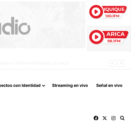
 LA NORMALIZACIÓN DE VÍNCULOS BILATERALES
yectos con Identidad
Streaming en vivo
Señal en vivo
Facebook
X
Instag
Bu