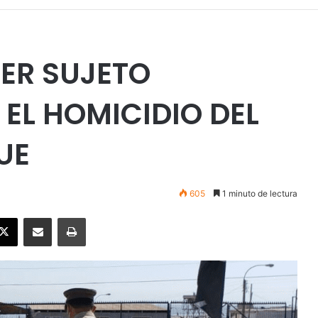
CER SUJETO
EL HOMICIDIO DEL
UE
605
1 minuto de lectura
ebook
X
Enviar vía email
Imprimir