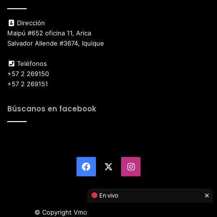
Dirección
Maipú #652 oficina 11, Arica
Salvador Allende #3674, Iquique
Teléfonos
+57 2 269150
+57 2 269151
Búscanos en facebook
Facebook
X
Instagram
×
En vivo
© Copyright Vmotor TI 2026, All Rights Reserved