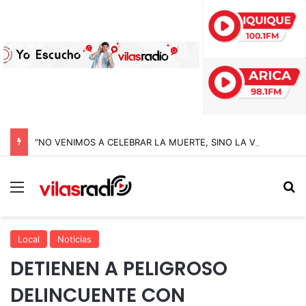
“NO VENIMOS A CELEBRAR LA MUERTE, SINO LA VIDA”: LA EMOTIVA ROMERÍA AL CEMENTERIO QUE MARCA EL CORAZÓN DE LA FIESTA DE SAN LORENZO
Menú
B
Local
Noticias
DETIENEN A PELIGROSO
DELINCUENTE CON