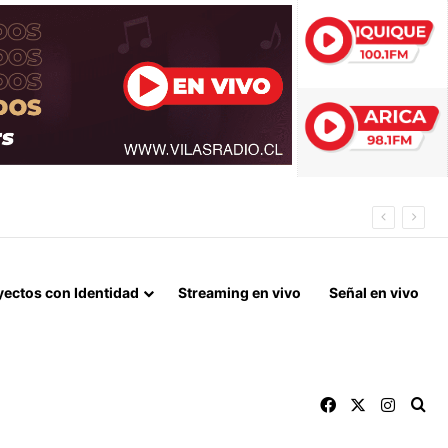
NEL MESSI
yectos con Identidad
Streaming en vivo
Señal en vivo
Facebook
X
Instag
Bu