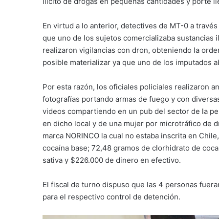
ilícito de drogas en pequeñas cantidades y porte il
En virtud a lo anterior, detectives de MT-0 a través 
que uno de los sujetos comercializaba sustancias il
realizaron vigilancias con dron, obteniendo la orden
posible materializar ya que uno de los imputados 
Por esta razón, los oficiales policiales realizaron 
fotografías portando armas de fuego y con diversa
videos compartiendo en un pub del sector de la pen
en dicho local y de una mujer por microtráfico de dr
marca NORINCO la cual no estaba inscrita en Chil
cocaína base; 72,48 gramos de clorhidrato de coca
sativa y $226.000 de dinero en efectivo.
El fiscal de turno dispuso que las 4 personas fuer
para el respectivo control de detención.