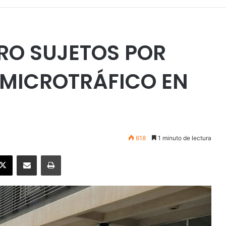
RO SUJETOS POR
 MICROTRÁFICO EN
618
1 minuto de lectura
ebook
X
Enviar vía email
Imprimir