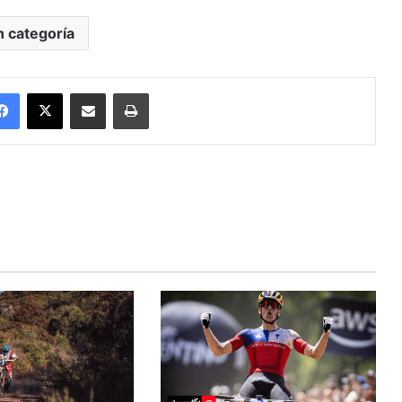
n categoría
Facebook
X
Enviar vía email
Imprimir