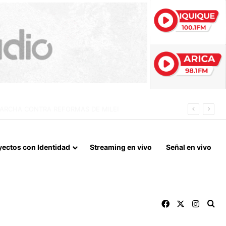
 LA NORMALIZACIÓN DE VÍNCULOS BILATERALES
yectos con Identidad
Streaming en vivo
Señal en vivo
Facebook
X
Instag
Bu