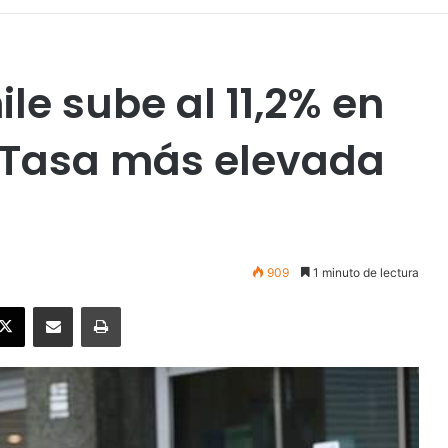
le sube al 11,2% en
. Tasa más elevada
909
1 minuto de lectura
ebook
X
Enviar vía email
Imprimir