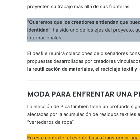
proyecten su trabajo más allá de sus fronteras.
“Queremos que los creadores entiendan que puede
identidad”
, ha sido uno de los ejes del proyecto,
internacionales.
El desfile reunirá colecciones de diseñadores cons
propuestas desarrolladas por creadores vinculad
la reutilización de materiales, el reciclaje textil 
MODA PARA ENFRENTAR UNA P
La elección de Pica también tiene un profundo sign
afectadas por la acumulación de residuos textiles
“vertederos de ropa”.
En este contexto, el evento busca transformar una 