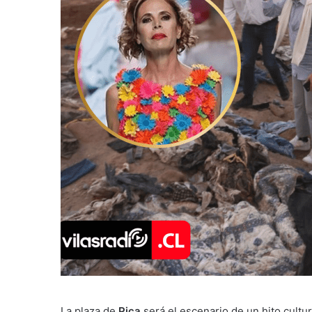
La plaza de
Pica
será el escenario de un hito cultu