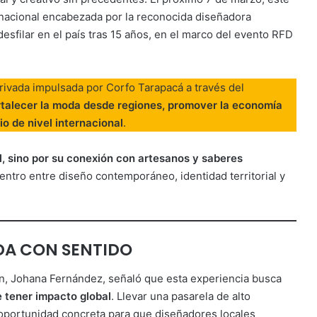
ernacional encabezada por la reconocida diseñadora
desfilar en el país tras 15 años, en el marco del evento RFD
privada impulsada por Corfo Tarapacá a través del
rtalecer la moda desde regiones, promover la economía
rio de nivel internacional
.
al, sino por su conexión con artesanos y saberes
entro entre diseño contemporáneo, identidad territorial y
DA CON SENTIDO
n, Johana Fernández, señaló que esta experiencia busca
e tener impacto global
. Llevar una pasarela de alto
portunidad concreta para que diseñadores locales