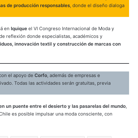
mas de producción responsables
, donde el diseño dialoga
ará en
Iquique
el VI Congreso Internacional de Moda y
de reflexión donde especialistas, académicos y
siduos, innovación textil y construcción de marcas con
 con el apoyo de
Corfo
, además de empresas e
ivado. Todas las actividades serán gratuitas, previa
en un puente entre el desierto y las pasarelas del mundo
,
hile es posible impulsar una moda consciente, con