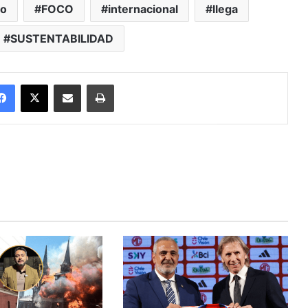
to
FOCO
internacional
llega
SUSTENTABILIDAD
Facebook
X
Enviar vía email
Imprimir