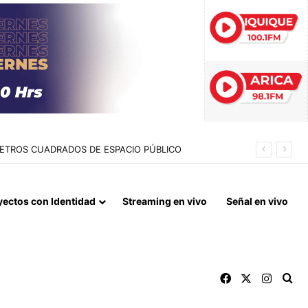
IO: 10 DETENIDOS Y 11 VÍCTIMAS RESCATADAS
yectos con Identidad
Streaming en vivo
Señal en vivo
Facebook
X
Instag
Bu