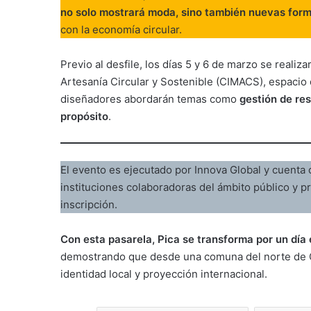
no solo mostrará moda, sino también nuevas for
con la economía circular.
Previo al desfile, los días 5 y 6 de marzo se realiz
Artesanía Circular y Sostenible (CIMACS), espacio 
diseñadores abordarán temas como
gestión de re
propósito
.
El evento es ejecutado por Innova Global y cuenta
instituciones colaboradoras del ámbito público y pr
inscripción.
Con esta pasarela, Pica se transforma por un día 
demostrando que desde una comuna del norte de C
identidad local y proyección internacional.