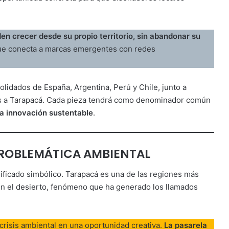
n crecer desde su propio territorio, sin abandonar su
 que conecta a marcas emergentes con redes
olidados de España, Argentina, Perú y Chile, junto a
os a Tarapacá. Cada pieza tendrá como denominador común
y la innovación sustentable
.
ROBLEMÁTICA AMBIENTAL
ificado simbólico. Tarapacá es una de las regiones más
 en el desierto, fenómeno que ha generado los llamados
crisis ambiental en una oportunidad creativa.
La pasarela