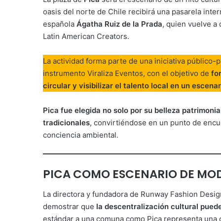
oasis del norte de Chile recibirá una pasarela int
española
Ágatha Ruiz de la Prada
, quien vuelve a 
Latin American Creators.
La actividad forma parte de una iniciativa público-
instrumento Viraliza Eventos, con el objetivo de
fo
circular y visibilizar el talento local en un escena
Pica fue elegida no solo por su belleza patrimoni
tradicionales
, convirtiéndose en un punto de encu
conciencia ambiental.
PICA COMO ESCENARIO DE MO
La directora y fundadora de Runway Fashion Desig
demostrar que
la descentralización cultural pued
estándar a una comuna como Pica representa una o