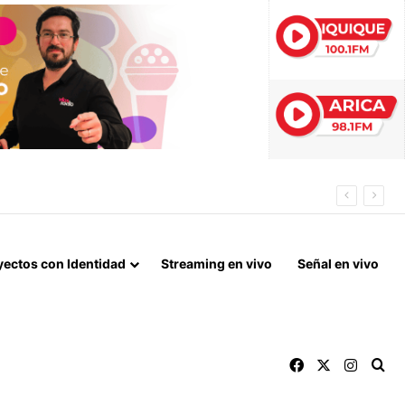
RA EL DOMINGO
yectos con Identidad
Streaming en vivo
Señal en vivo
Facebook
X
Instag
Bu