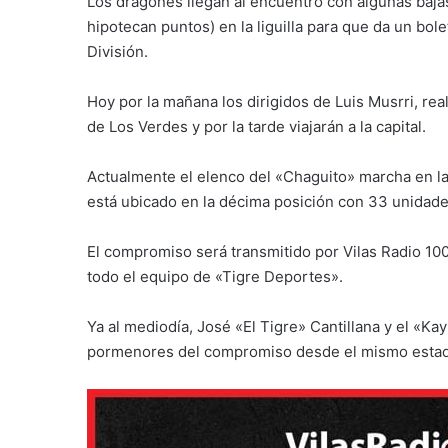
Los dragones llegan al encuentro con algunas bajas
hipotecan puntos) en la liguilla para que da un bo
División.
Hoy por la mañana los dirigidos de Luis Musrri, re
de Los Verdes y por la tarde viajarán a la capital.
Actualmente el elenco del «Chaguito» marcha en la
está ubicado en la décima posición con 33 unidade
El compromiso será transmitido por Vilas Radio 10
todo el equipo de «Tigre Deportes».
Ya al mediodía, José «El Tigre» Cantillana y el «Ka
pormenores del compromiso desde el mismo estad