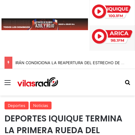
IRÁN CONDICIONA LA REAPERTURA DEL ESTRECHO DE ORMUZ Y EXIGE A ESTADOS UNIDOS EL FIN DEL BLOQUEO Y REPARACIONES DE GUERRA
Menú
B
Deportes
Noticias
DEPORTES IQUIQUE TERMINA
LA PRIMERA RUEDA DEL