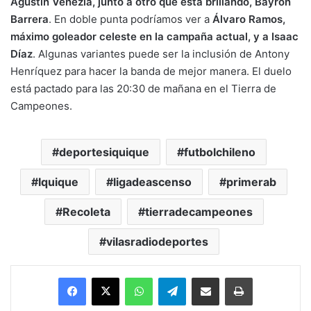
Agustín Venezia, junto a otro que está brillando, Bayron
Barrera
. En doble punta podríamos ver a
Álvaro Ramos,
máximo goleador celeste en la campaña actual, y a Isaac
Díaz
. Algunas variantes puede ser la inclusión de Antony
Henríquez para hacer la banda de mejor manera. El duelo
está pactado para las 20:30 de mañana en el Tierra de
Campeones.
deportesiquique
futbolchileno
Iquique
ligadeascenso
primerab
Recoleta
tierradecampeones
vilasradiodeportes
Facebook
X
WhatsApp
Telegram
Enviar vía email
Imprimir