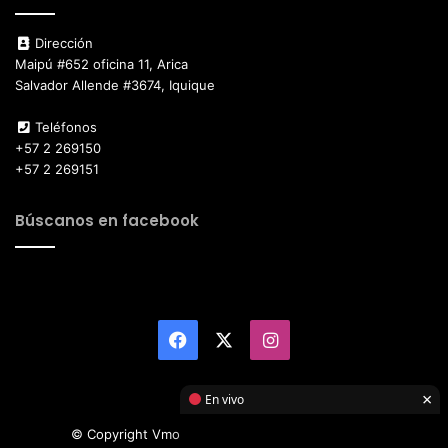
Dirección
Maipú #652 oficina 11, Arica
Salvador Allende #3674, Iquique
Teléfonos
+57 2 269150
+57 2 269151
Búscanos en facebook
Facebook
X
Instagram
×
En vivo
© Copyright Vmotor TI 2026, All Rights Reserved