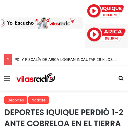
PDI Y FISCALÍA DE ARICA LOGRAN INCAUTAR 28 KILOS DE MARIHUANA OCULTOS EN UN CAMIÓN DE ALTO TONELAJE EN CHUNGARÁ
Menú
B
Deportes
Noticias
DEPORTES IQUIQUE PERDIÓ 1-2
ANTE COBRELOA EN EL TIERRA