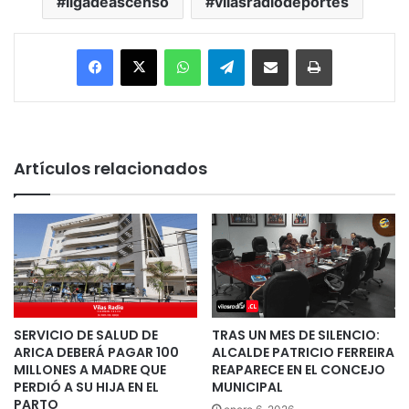
ligadeascenso
vilasradiodeportes
Facebook
X
WhatsApp
Telegram
Enviar vía email
Imprimir
Artículos relacionados
SERVICIO DE SALUD DE
TRAS UN MES DE SILENCIO:
ARICA DEBERÁ PAGAR 100
ALCALDE PATRICIO FERREIRA
MILLONES A MADRE QUE
REAPARECE EN EL CONCEJO
PERDIÓ A SU HIJA EN EL
MUNICIPAL
PARTO