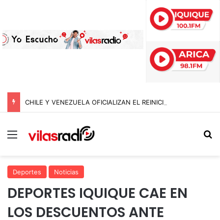
CHILE Y VENEZUELA OFICIALIZAN EL REINICIO DE RELACIONES CONSULARES Y AVANZAN HACIA LA NORMALIZACIÓN DE VÍNCULOS BILATERALES
Menú
B
Deportes
Noticias
DEPORTES IQUIQUE CAE EN
LOS DESCUENTOS ANTE