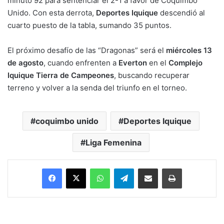
minuto 92 para sentenciar el 2-1 a favor de Coquimbo
Unido. Con esta derrota,
Deportes Iquique
descendió al
cuarto puesto de la tabla, sumando 35 puntos.
El próximo desafío de las “Dragonas” será el
miércoles 13
de agosto
, cuando enfrenten a
Everton
en el
Complejo
Iquique Tierra de Campeones
, buscando recuperar
terreno y volver a la senda del triunfo en el torneo.
coquimbo unido
Deportes Iquique
Liga Femenina
Facebook
X
WhatsApp
Telegram
Enviar vía email
Imprimir