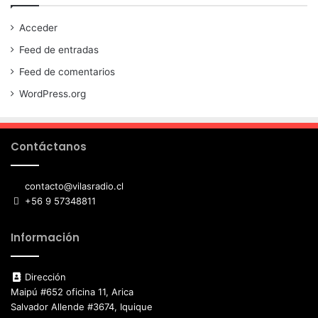
Acceder
Feed de entradas
Feed de comentarios
WordPress.org
Contáctanos
contacto@vilasradio.cl
+56 9 57348811
Información
Dirección
Maipú #652 oficina 11, Arica
Salvador Allende #3674, Iquique