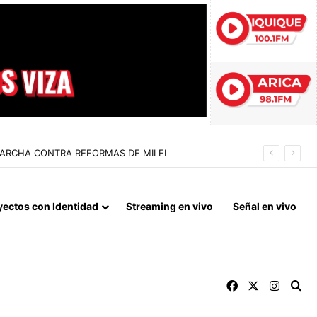
 LA NORMALIZACIÓN DE VÍNCULOS BILATERALES
yectos con Identidad
Streaming en vivo
Señal en vivo
Facebook
X
Instag
Bu