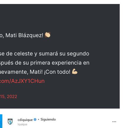
do, Mati Blázquez!
irse de celeste y sumará su segundo
spués de su primera experiencia en
nuevamente, Mati! ¡Con todo!
r.com/AzJXY1CHun
15, 2022