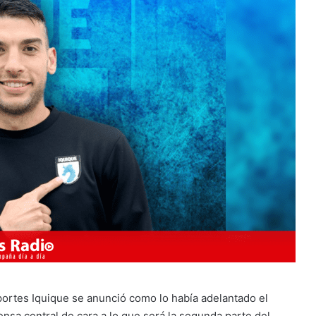
ortes Iquique se anunció como lo había adelantado el
ensa central de cara a lo que será la segunda parte del