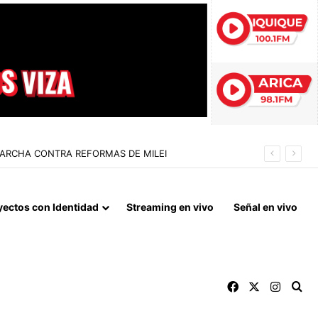
 LA NORMALIZACIÓN DE VÍNCULOS BILATERALES
yectos con Identidad
Streaming en vivo
Señal en vivo
Facebook
X
Instag
Bu