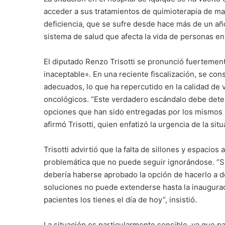
acceder a sus tratamientos de quimioterapia de man
deficiencia, que se sufre desde hace más de un año
sistema de salud que afecta la vida de personas en
El diputado Renzo Trisotti se pronunció fuertement
inaceptable». En una reciente fiscalización, se co
adecuados, lo que ha repercutido en la calidad de
oncológicos. “Este verdadero escándalo debe dete
opciones que han sido entregadas por los mismos 
afirmó Trisotti, quien enfatizó la urgencia de la situ
Trisotti advirtió que la falta de sillones y espacio
problemática que no puede seguir ignorándose. “Si 
debería haberse aprobado la opción de hacerlo a do
soluciones no puede extenderse hasta la inaugurac
pacientes los tienes el día de hoy”, insistió.
La situación es particularmente sensible, ya que p