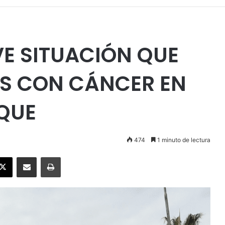
E SITUACIÓN QUE
ES CON CÁNCER EN
IQUE
474
1 minuto de lectura
ebook
X
Enviar vía email
Imprimir