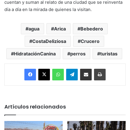
cuentan y suman al relato de una ciudad que se reinventa
día a día en la mirada de quienes la visitan.
agua
Arica
Bebedero
CostaDeliziosa
Crucero
HidrataciónCanina
perros
turistas
Facebook
X
WhatsApp
Telegram
Enviar vía email
Imprimir
Artículos relacionados