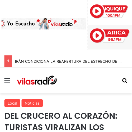
IRÁN CONDICIONA LA REAPERTURA DEL ESTRECHO DE ORMUZ Y EXIGE A ESTADOS UNIDOS EL FIN DEL BLOQUEO Y REPARACIONES DE GUERRA
Menú
B
Local
Noticias
DEL CRUCERO AL CORAZÓN:
TURISTAS VIRALIZAN LOS