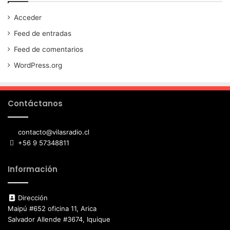
Acceder
Feed de entradas
Feed de comentarios
WordPress.org
Contáctanos
contacto@vilasradio.cl
+56 9 57348811
Información
Dirección
Maipú #652 oficina 11, Arica
Salvador Allende #3674, Iquique