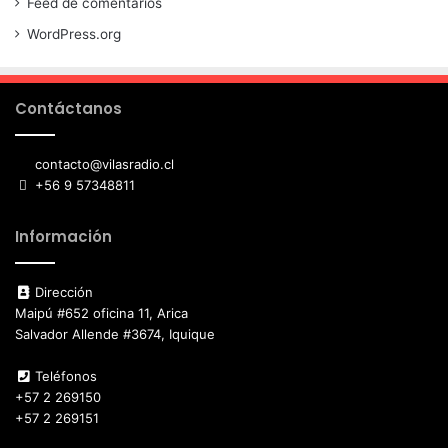
Feed de comentarios
WordPress.org
Contáctanos
contacto@vilasradio.cl
+56 9 57348811
Información
Dirección
Maipú #652 oficina 11, Arica
Salvador Allende #3674, Iquique
Teléfonos
+57 2 269150
+57 2 269151