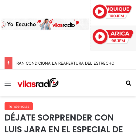
IRÁN CONDICIONA LA REAPERTURA DEL ESTRECHO DE ORMUZ Y EXIGE A ESTADOS UNIDOS EL FIN DEL BLOQUEO Y REPARACIONES DE GUERRA
Menú
B
Tendencias
DÉJATE SORPRENDER CON
LUIS JARA EN EL ESPECIAL DE