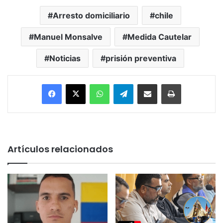
Arresto domiciliario
chile
Manuel Monsalve
Medida Cautelar
Noticias
prisión preventiva
Facebook
X
WhatsApp
Telegram
Enviar vía email
Imprimir
Artículos relacionados