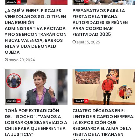
¿A QUÉ VIENEN?: FISCALES
PREPARATIVOS PARA LA
VENEZOLANOS SOLO TIENEN
FIESTA DE LA TIRANA:
UNA REUNIÓN
AUTORIDADES SE REÚNEN
ADMINISTRATIVA PACTADA
PARA COORDINAR
Y NO SE ENCONTRARÁN CON
FESTIVIDAD 2025
FISCAL VALENCIA, BARROS
abril 15, 2025
NI LA VIUDA DE RONALD
OJEDA
mayo 29, 2024
TOHÁ POR EXTRADICIÓN
CUATRO DÉCADAS EN EL
DEL “GOCHO”: “VAMOS A
LENTE DE RICARDO HERRERA:
LOGRAR QUE SEA ENVIADO A
LA EXPOSICIÓN QUE
CHILE PARA QUE ENFRENTE A
RESGUARDA EL ALMA DE LA
LA JUSTICIA”
FIESTA DE LA TIRANA EN