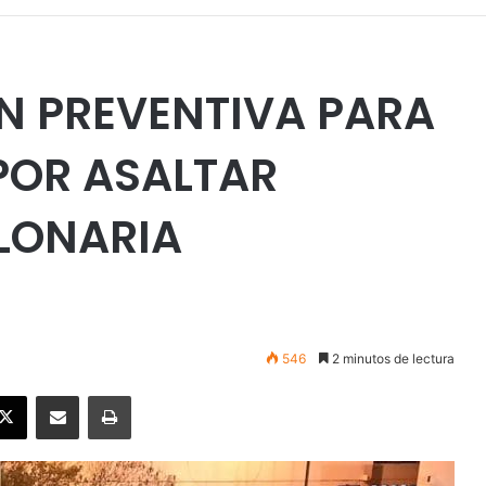
N PREVENTIVA PARA
POR ASALTAR
LONARIA
546
2 minutos de lectura
ebook
X
Enviar vía email
Imprimir