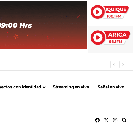
 FIN DEL BLOQUEO Y REPARACIONES DE GUERRA
yectos con Identidad
Streaming en vivo
Señal en vivo
Facebook
X
Instag
Bu