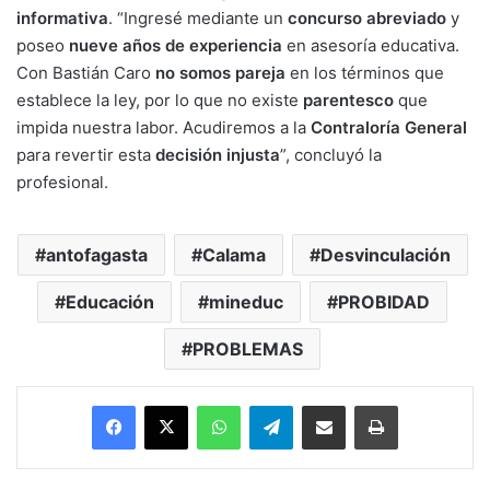
informativa
. “Ingresé mediante un
concurso abreviado
y
poseo
nueve años de experiencia
en asesoría educativa.
Con Bastián Caro
no somos pareja
en los términos que
establece la ley, por lo que no existe
parentesco
que
impida nuestra labor. Acudiremos a la
Contraloría General
para revertir esta
decisión injusta
”, concluyó la
profesional.
antofagasta
Calama
Desvinculación
Educación
mineduc
PROBIDAD
PROBLEMAS
Facebook
X
WhatsApp
Telegram
Enviar vía email
Imprimir