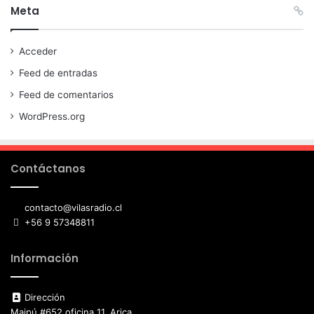
Meta
Acceder
Feed de entradas
Feed de comentarios
WordPress.org
Contáctanos
contacto@vilasradio.cl
+56 9 57348811
Información
Dirección
Maipú #652 oficina 11, Arica