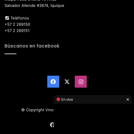
Salvador Allende #3674, Iquique
Teléfonos
+57 2 269150
+57 2 269151
Búscanos en facebook
Facebook
X
Instagram
×
En vivo
© Copyright Vmotor TI 2026, All Rights Reserved
Facebook
X
Instagram