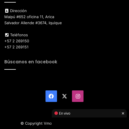
Dirección
Maipú #652 oficina 11, Arica
Salvador Allende #3674, Iquique
Teléfonos
+57 2 269150
+57 2 269151
Búscanos en facebook
Facebook
X
Instagram
×
En vivo
© Copyright Vmotor TI 2026, All Rights Reserved