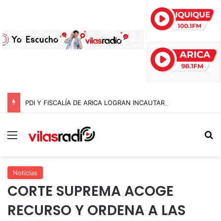
PDI Y FISCALÍA DE ARICA LOGRAN INCAUTAR 28 KILOS DE MARIHUANA OCULTOS EN UN CAMIÓN DE ALTO TONELAJE EN CHUNGARÁ
Menú
B
Noticias
CORTE SUPREMA ACOGE
RECURSO Y ORDENA A LAS