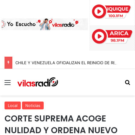
CHILE Y VENEZUELA OFICIALIZAN EL REINICIO DE RELACIONES CONSULARES Y AVANZAN HACIA LA NORMALIZACIÓN DE VÍNCULOS BILATERALES
Menú
B
Local
Noticias
CORTE SUPREMA ACOGE
NULIDAD Y ORDENA NUEVO