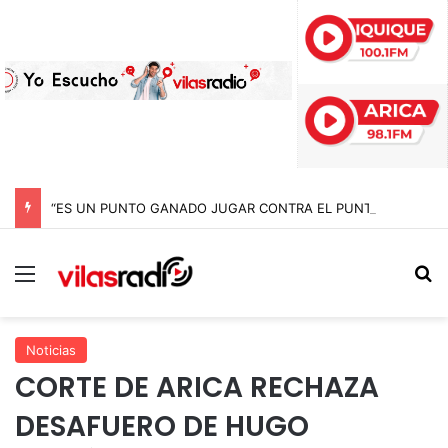
“ES UN PUNTO GANADO JUGAR CONTRA EL PUNTERO” HERNÁN PEÑA TRAS EL EMPATE CON COBRELOA
Menú
B
Noticias
CORTE DE ARICA RECHAZA
DESAFUERO DE HUGO