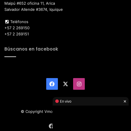
Maipú #652 oficina 11, Arica
Salvador Allende #3674, Iquique
Teléfonos
+57 2 269150
+57 2 269151
Búscanos en facebook
Facebook
X
Instagram
×
En vivo
© Copyright Vmotor TI 2026, All Rights Reserved
Facebook
X
Instagram