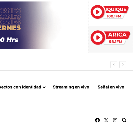
yectos con Identidad
Streaming en vivo
Señal en vivo
Facebook
X
Instag
Bu