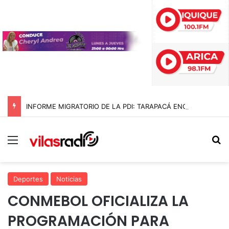
INFORME MIGRATORIO DE LA PDI: TARAPACÁ ENCABEZA LA MAYOR REDUCCIÓN DE INGRESOS IRREGULARES EN CHILE CON UNA BAJA DEL 89% EN 2026
Menú
B
Deportes
Noticias
CONMEBOL OFICIALIZA LA
PROGRAMACIÓN PARA