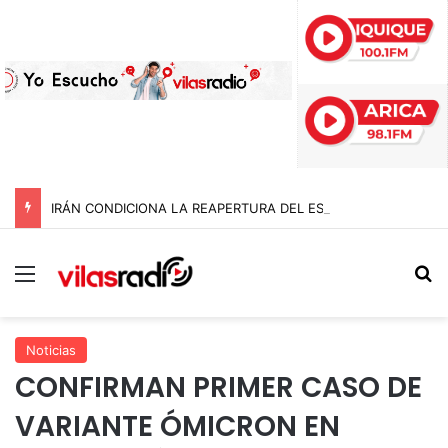
IRÁN CONDICIONA LA REAPERTURA DEL ESTRECHO DE ORMUZ Y EXIGE A ESTADOS UNIDOS EL FIN DEL BLOQUEO Y REPARACIONES DE GUERRA
Menú
B
Noticias
CONFIRMAN PRIMER CASO DE
VARIANTE ÓMICRON EN