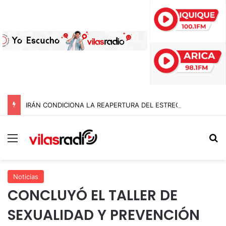
IRÁN CONDICIONA LA REAPERTURA DEL ESTRECHO DE ORMUZ Y EXIGE A ESTADOS UNIDOS EL FIN DEL BLOQUEO Y REPARACIONES DE GUERRA
Menú
B
Noticias
CONCLUYÓ EL TALLER DE
SEXUALIDAD Y PREVENCIÓN