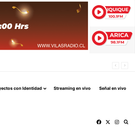
 FIN DEL BLOQUEO Y REPARACIONES DE GUERRA
yectos con Identidad
Streaming en vivo
Señal en vivo
Facebook
X
Instag
Bu