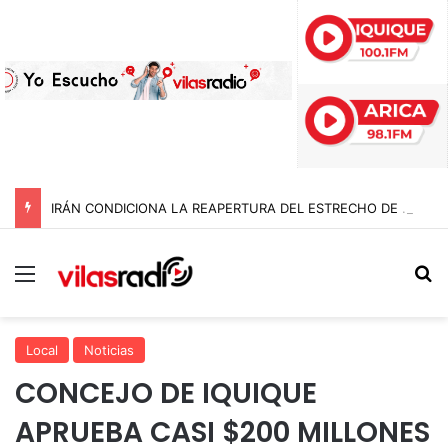
IRÁN CONDICIONA LA REAPERTURA DEL ESTRECHO DE ORMUZ Y EXIGE A ESTADOS UNIDOS EL FIN DEL BLOQUEO Y REPARACIONES DE GUERRA
Menú
B
Local
Noticias
CONCEJO DE IQUIQUE
APRUEBA CASI $200 MILLONES