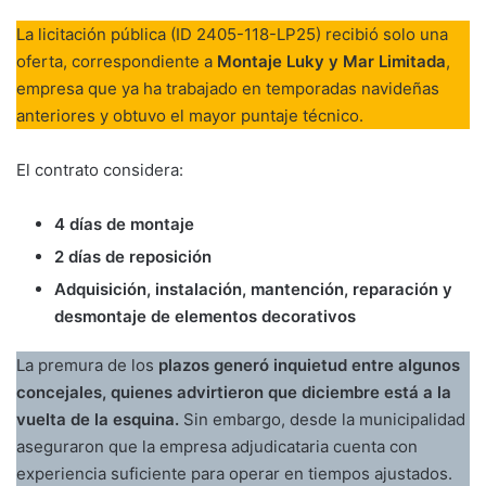
La licitación pública (ID 2405-118-LP25) recibió solo una
oferta, correspondiente a
Montaje Luky y Mar Limitada
,
empresa que ya ha trabajado en temporadas navideñas
anteriores y obtuvo el mayor puntaje técnico.
El contrato considera:
4 días de montaje
2 días de reposición
Adquisición, instalación, mantención, reparación y
desmontaje de elementos decorativos
La premura de los
plazos generó inquietud entre algunos
concejales, quienes advirtieron que diciembre está a la
vuelta de la esquina.
Sin embargo, desde la municipalidad
aseguraron que la empresa adjudicataria cuenta con
experiencia suficiente para operar en tiempos ajustados.