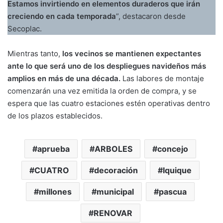
Estamos invirtiendo en elementos duraderos que irán
creciendo en cada temporada
”, destacaron desde
Secoplac.
Mientras tanto,
los vecinos se mantienen expectantes
ante lo que será uno de los despliegues navideños más
amplios en más de una década.
Las labores de montaje
comenzarán una vez emitida la orden de compra, y se
espera que las cuatro estaciones estén operativas dentro
de los plazos establecidos.
aprueba
ARBOLES
concejo
CUATRO
decoración
Iquique
millones
municipal
pascua
RENOVAR