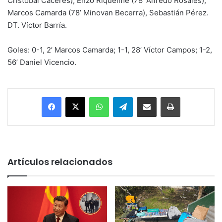
Cristóbal Cáceres), Enzo Riquelme (78’ Alfredo Rosales),
Marcos Camarda (78’ Minovan Becerra), Sebastián Pérez.
DT. Víctor Barría.
Goles: 0-1, 2’ Marcos Camarda; 1-1, 28’ Víctor Campos; 1-2,
56’ Daniel Vicencio.
Facebook
X
WhatsApp
Telegram
Enviar vía email
Imprimir
Artículos relacionados