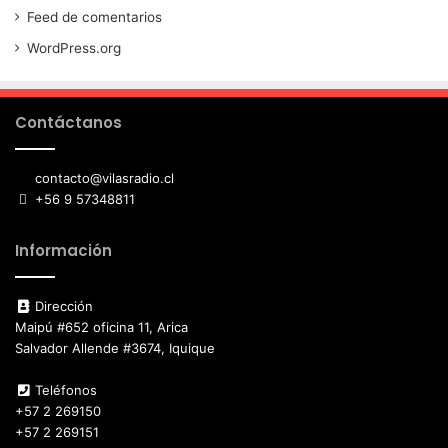
Feed de comentarios
WordPress.org
Contáctanos
contacto@vilasradio.cl
+56 9 57348811
Información
Dirección
Maipú #652 oficina 11, Arica
Salvador Allende #3674, Iquique
Teléfonos
+57 2 269150
+57 2 269151