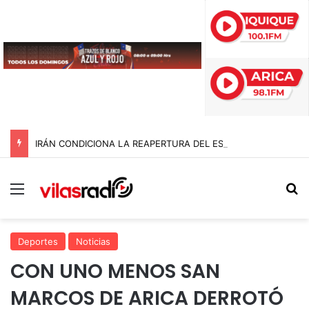
IRÁN CONDICIONA LA REAPERTURA DEL ESTRECHO DE ORMUZ Y EXIGE A ESTADOS UNIDOS EL FIN DEL BLOQUEO Y REPARACIONES DE GUERRA
Menú
B
Deportes
Noticias
CON UNO MENOS SAN
MARCOS DE ARICA DERROTÓ