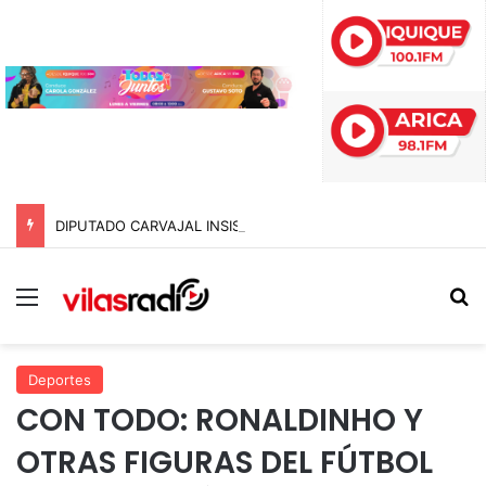
DIPUTADO CARVAJAL INSISTIÓ ANTE EL PRESIDENTE, PERO EL 10 DE AGOSTO NO SERÁ FERIADO ESTE AÑO
Menú
B
Deportes
CON TODO: RONALDINHO Y
OTRAS FIGURAS DEL FÚTBOL