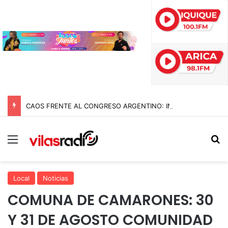
CAOS FRENTE AL CONGRESO ARGENTINO: INCIDENTES, GASES Y MÁS DE DIEZ DETENIDOS EN MARCHA CONTRA REFORMAS DE MILEI
Menú
B
Local
Noticias
COMUNA DE CAMARONES: 30
Y 31 DE AGOSTO COMUNIDAD