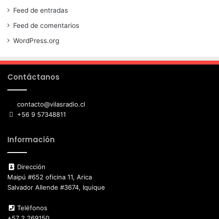
Feed de entradas
Feed de comentarios
WordPress.org
Contáctanos
contacto@vilasradio.cl
+56 9 57348811
Información
Dirección
Maipú #652 oficina 11, Arica
Salvador Allende #3674, Iquique
Teléfonos
+57 2 269150