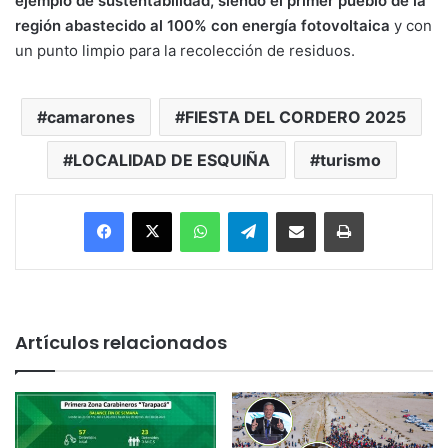
ejemplo de sustentabilidad, siendo el primer pueblo de la
región abastecido al 100% con energía fotovoltaica
y con
un punto limpio para la recolección de residuos.
camarones
FIESTA DEL CORDERO 2025
LOCALIDAD DE ESQUIÑA
turismo
Facebook
X
WhatsApp
Telegram
Enviar vía email
Imprimir
Artículos relacionados