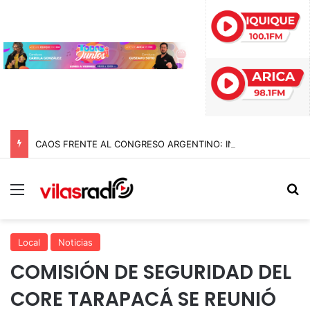
CAOS FRENTE AL CONGRESO ARGENTINO: INCIDENTES, GASES Y MÁS DE DIEZ DETENIDOS EN MARCHA CONTRA REFORMAS DE MILEI
Menú
B
Local
Noticias
COMISIÓN DE SEGURIDAD DEL
CORE TARAPACÁ SE REUNIÓ