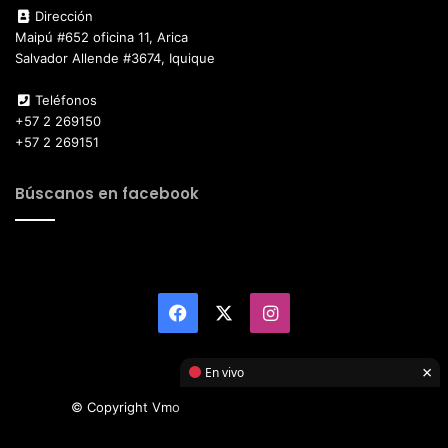
Dirección
Maipú #652 oficina 11, Arica
Salvador Allende #3674, Iquique
Teléfonos
+57 2 269150
+57 2 269151
Búscanos en facebook
Facebook
X
Instagram
×
En vivo
© Copyright Vmotor TI 2026, All Rights Reserved